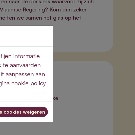
 en naar de dossiers waarvoor zij zich
e Vlaamse Regering? Kom dan zeker
 heffen we samen het glas op het
ijen informatie
s te aanvaarden
Dit aanpassen aan
19:00
ina cookie policy
ceptie
stusstraat 65, Jabbeke
op het nieuwe jaar?
le cookies weigeren