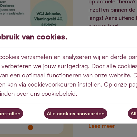
op actuele thema’s
inzetten binnen d
langs! Aansluitend
nieuwe jaar!
ruik van cookies.
Lees meer
ookies verzamelen en analyseren wij en derde part
 verbeteren we jouw surfgedrag. Door alle cookie
van een optimaal functioneren van onze website. 
vrijdag 24 januari
en kan via cookievoorkeuren instellen. Op onze pag
Nieuwjaarsre
vinden over ons cookiebeleid.
De Linde, Veda
Kom je meeklinken 
instellen
Al
Lees meer